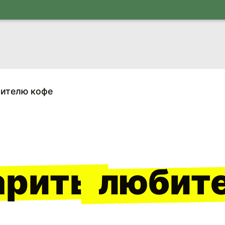
бителю кофе
арить
любит