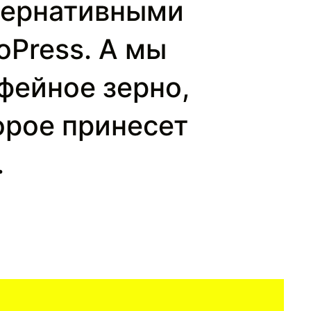
ьтернативными
oPress. А мы
фейное зерно,
орое принесет
.