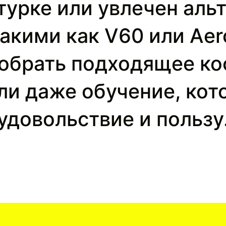
 турке или увлечен ал
акими как V60 или Aer
брать подходящее ко
ли даже обучение, кот
удовольствие и пользу