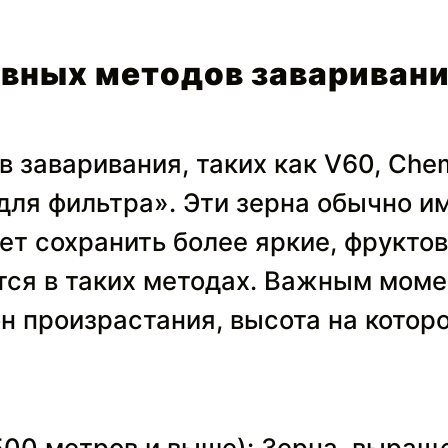
ивных методов завариван
 заваривания, таких как V60, Chem
для фильтра». Эти зерна обычно и
ает сохранить более яркие, фрукто
ся в таких методах. Важным момен
н произрастания, высота на которо
00 метров и выше): Зерна, выраще