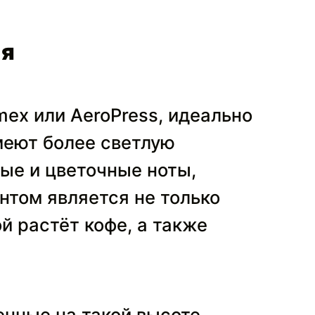
ия
ex или AeroPress, идеально
меют более светлую
вые и цветочные ноты,
том является не только
й растёт кофе, а также
нные на такой высоте,